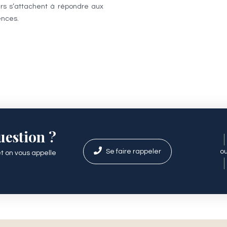
urs s’attachent à répondre aux
ences.
uestion ?
Se faire rappeler
o
et on vous appelle