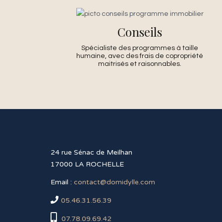
Conseils
Spécialiste des programmes à taille
humaine, avec des frais de copropriété
maitrisés et raisonnables.
24 rue Sénac de Meilhan
17000 LA ROCHELLE
Email :
contact@domidylle.com
05.46.31.56.39
07.78.09.69.42