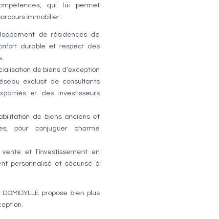
ompétences, qui lui permet
rcours immobilier :
eloppement de résidences de
confort durable et respect des
s.
ialisation de biens d’exception
éseau exclusif de consultants
patriés et des investisseurs
abilitation de biens anciens et
ues, pour conjuguer charme
 vente et l’investissement en
t personnalisé et sécurisé à
le, DOMIDYLLE propose bien plus
ception.