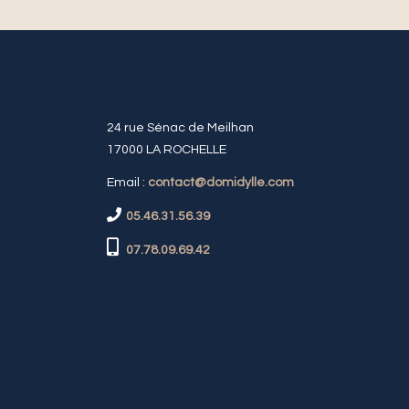
24 rue Sénac de Meilhan
17000 LA ROCHELLE
Email :
contact@domidylle.com
05.46.31.56.39
07.78.09.69.42