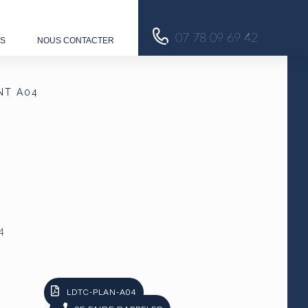
07 78 09 69 42
US
NOUS CONTACTER
NT A04
4
LDTC-PLAN-A04