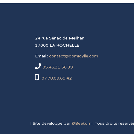
24 rue Sénac de Meilhan
17000 LA ROCHELLE
Email :
contact@domidylle.com
05.46.31.56.39
07.78.09.69.42
| Site développé par
©Beekom
| Tous droits réservé