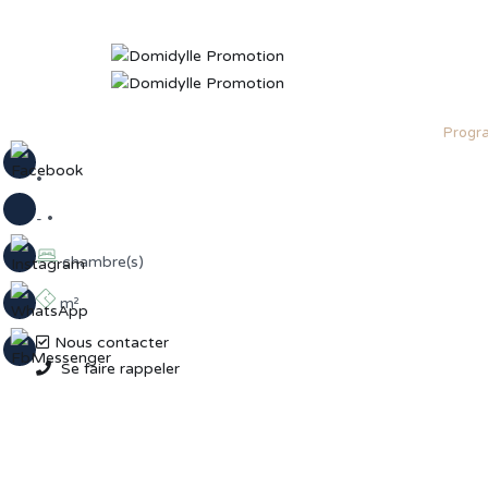
Progr
•
- •
chambre(s)
m²
Nous contacter
Se faire rappeler
ACCUEIL
LES TERRASSES DE LUCIA – TDL02