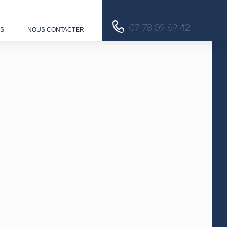
07 78 09 69 42
US
NOUS CONTACTER
3