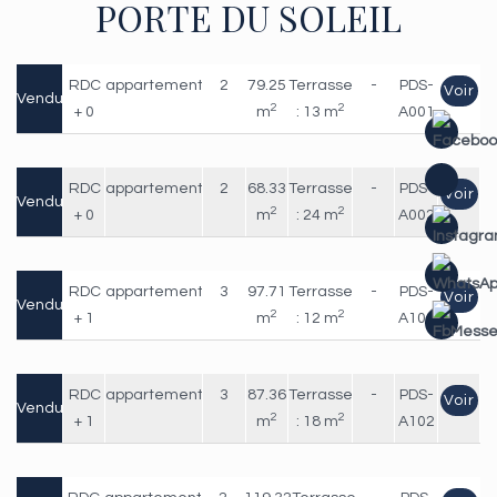
PORTE DU SOLEIL
RDC
appartement
2
79.25
Terrasse
-
PDS-
Voir
Vendu
2
2
+ 0
m
: 13 m
A001
RDC
appartement
2
68.33
Terrasse
-
PDS-
Voir
Vendu
2
2
+ 0
m
: 24 m
A002
RDC
appartement
3
97.71
Terrasse
-
PDS-
Voir
Vendu
2
2
+ 1
m
: 12 m
A101
RDC
appartement
3
87.36
Terrasse
-
PDS-
Voir
Vendu
2
2
+ 1
m
: 18 m
A102