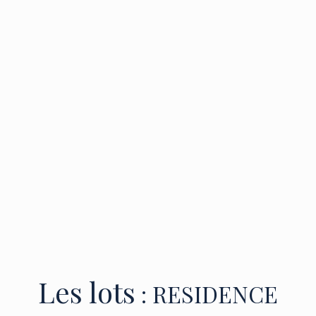
Local à vélos
Une architecture élégante
Choix de certains matériaux dans une gamme
« prestige » (carrelage 60/60 ou 80/80, parquet
contrecollé et faïence gamme « Privilège »), du
coloris de vos portes intérieures pleines, du
coloris des peintures murales, de belles
hauteurs sous plafonds.
Les lots
: RESIDENCE