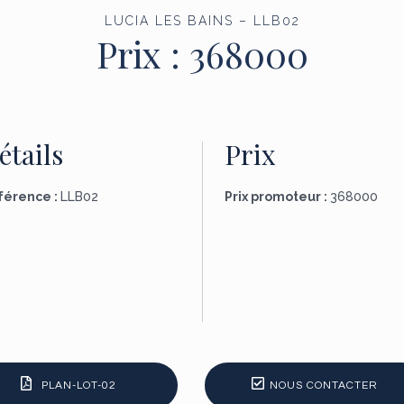
LUCIA LES BAINS – LLB02
Prix :
368000
étails
Prix
férence :
LLB02
Prix promoteur :
368000
PLAN-LOT-02
NOUS CONTACTER