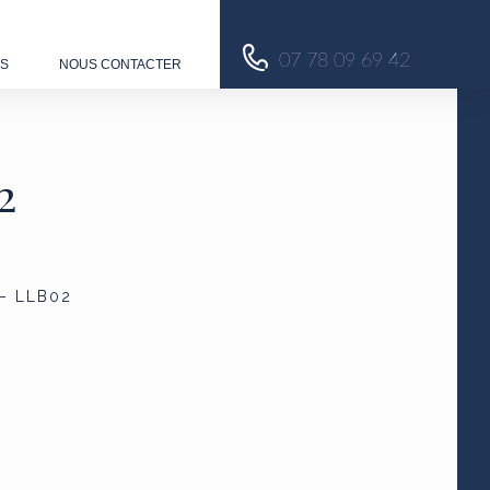
07 78 09 69 42
US
NOUS CONTACTER
2
 – LLB02