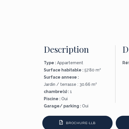
Description
D
Type :
Appartement
Ré
Surface habitable :
57.80 m²
Surface annexe :
Jardin / terrasse : 30.66 m²
chambre(s) :
1
Piscine :
Oui
Garage/ parking :
Oui
BROCHURE-LLB