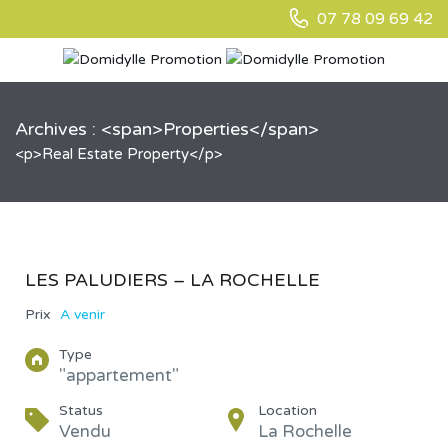
07 78 09 69 42
Archives : <span>Properties</span>
<p>Real Estate Property</p>
LES PALUDIERS – LA ROCHELLE
Prix
A venir
Type
"appartement"
Status
Location
Vendu
La Rochelle