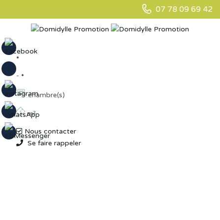
07 78 09 69 42
•
- •
chambre(s)
m²
Nous contacter
Se faire rappeler
ACCUEIL
RÉSIDENCE LE MOULIN – MAISON 2 PIÈCES